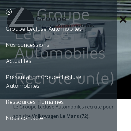
Le Groupe
Lecluse
Groupe Lecluse Automobiles
Nos concessions
Automobiles
Actualités
Recrute un(e)
Présentation Groupe Lecluse
Automobiles
Ressources Humaines
Le Groupe Lecluse Automobiles recrute pour
son site
Volkswagen Le Mans (72)
.
Nous contacter