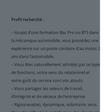
Profil recherché :
– Issu(e) d’une formation Bac Pro ou BTS dans
la mécanique automobile, vous possédez une
expérience sur un poste similaire d’au moins 2
ans dans l’automobile.
– Vous êtes naturellement attiré(e) par ce type
de fonctions, votre sens du relationnel et
votre goût du service sont vos atouts.
– Vous partagez les valeurs de travail,
d’intégrité et de sérieux de l’entreprise
– Rigoureux(se), dynamique, volontaire, vous