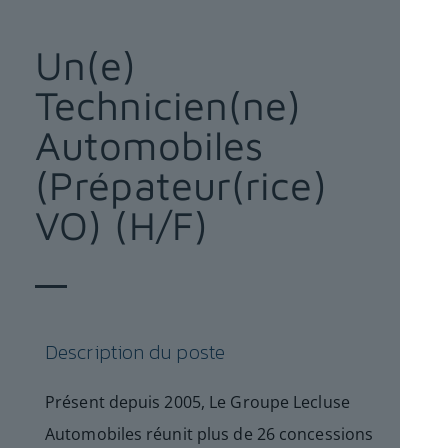
Un(e)
Technicien(ne)
Automobiles
(Prépateur(rice)
VO) (H/F)
Description du poste
Présent depuis 2005, Le Groupe Lecluse
Automobiles réunit plus de 26 concessions