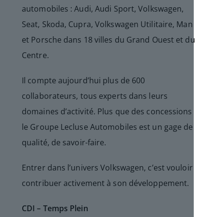
automobiles : Audi, Audi Sport, Volkswagen,
Seat, Skoda, Cupra, Volkswagen Utilitaire, Man
et Porsche dans 18 villes du Grand Ouest et du
Centre.
Il compte aujourd’hui plus de 600
collaborateurs, tous experts dans leurs
domaines d’activité. Plus que des concessions
le Groupe Lecluse Automobiles est un gage de
qualité, de savoir-faire.
Entrer dans l’univers Volkswagen, c’est vouloir
contribuer activement à son développement.
CDI – Temps Plein