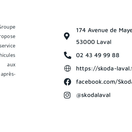
 Groupe
174 Avenue de May
propose
53000 Laval
service
02 43 49 99 88
icules
s aux
https://skoda-laval.
 après-
facebook.com/Skod
@skodalaval