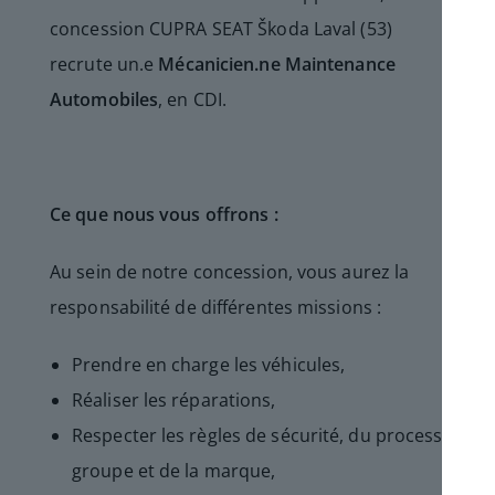
concession CUPRA SEAT Škoda Laval (53)
recrute un.e
Mécanicien.ne Maintenance
Automobiles
, en CDI.
Ce que nous vous offrons :
Au sein de notre concession, vous aurez la
responsabilité de différentes missions :
Prendre en charge les véhicules,
Réaliser les réparations,
Respecter les règles de sécurité, du process
groupe et de la marque,