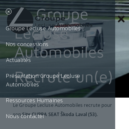
Le Groupe
Lecluse
Groupe Lecluse Automobiles
Nos concessions
Automobiles
Actualités
Recrute un(e)
Présentation Groupe Lecluse
Automobiles
Ressources Humaines
Le Groupe Lecluse Automobiles recrute pour
son
Site CUPRA SEAT Škoda Laval (53)
.
Nous contacter