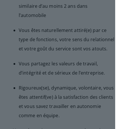
similaire d’au moins 2 ans dans
l’automobile
Vous êtes naturellement attiré(e) par ce
type de fonctions, votre sens du relationnel
et votre goût du service sont vos atouts.
Vous partagez les valeurs de travail,
d’intégrité et de sérieux de l’entreprise.
Rigoureux(se), dynamique, volontaire, vous
êtes attentif(ve) à la satisfaction des clients
et vous savez travailler en autonomie
comme en équipe.