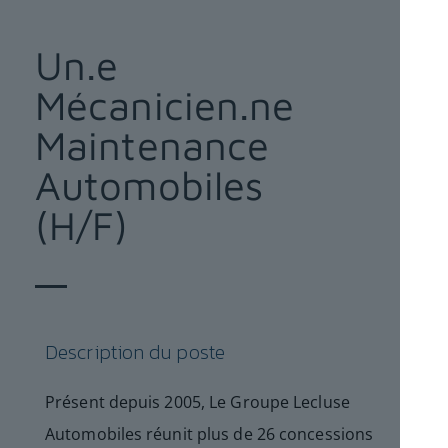
Un.e
Mécanicien.ne
Maintenance
Automobiles
(H/F)
Description du poste
Présent depuis 2005, Le Groupe Lecluse
Automobiles réunit plus de 26 concessions