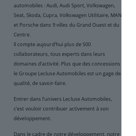
automobiles : Audi, Audi Sport, Volkswagen,
Seat, Skoda, Cupra, Volkswagen Utilitaire, MAN
et Porsche dans 9 villes du Grand Ouest et du
Centre.
Il compte aujourd’hui plus de 500
collaborateurs, tous experts dans leurs
domaines d’activité. Plus que des concessions
le Groupe Lecluse Automobiles est un gage de
qualité, de savoir-faire.
Entrer dans l’univers Lecluse Automobiles,
c’est vouloir contribuer activement à son
développement.
Dans le cadre de notre développement, notre